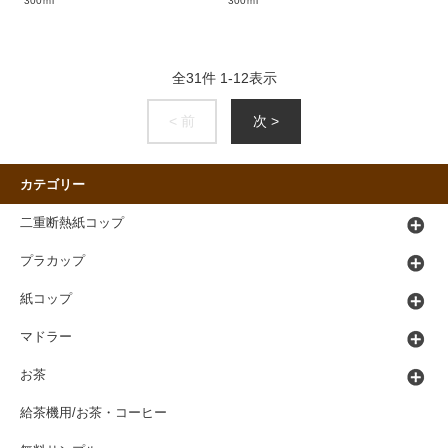
300ｍl
300ｍl
全
31
件
1
-
12
表示
< 前
次 >
カテゴリー
二重断熱紙コップ
プラカップ
紙コップ
マドラー
お茶
給茶機用/お茶・コーヒー