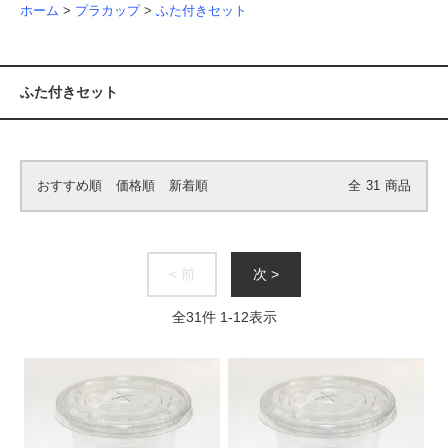
ホーム
>
プラカップ
>
ふた付きセット
ふた付きセット
おすすめ順
価格順
新着順
全
31
商品
< 前
次 >
全
31
件
1
-
12
表示