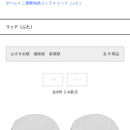
ホーム
>
二重断熱紙コップ
>
リッド（ふた）
リッド（ふた）
おすすめ順
価格順
新着順
全
8
商品
< 前
次 >
全
8
件
1
-
8
表示