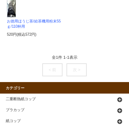
お徳用ほうじ茶/給茶機用粉末55
ｇ/110杯用
520円(税込572円)
全
1
件
1
-
1
表示
< 前
次 >
カテゴリー
二重断熱紙コップ
プラカップ
紙コップ