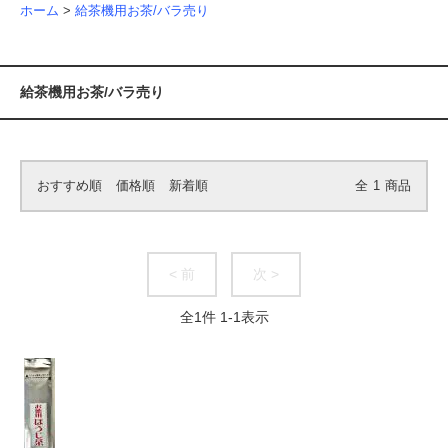
ホーム
>
給茶機用お茶/バラ売り
給茶機用お茶/バラ売り
おすすめ順
価格順
新着順
全
1
商品
< 前
次 >
全
1
件
1
-
1
表示