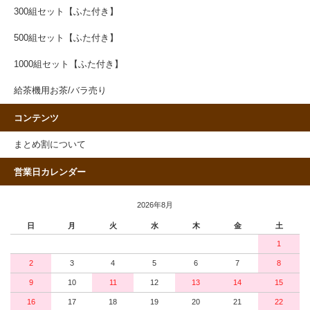
300組セット【ふた付き】
500組セット【ふた付き】
1000組セット【ふた付き】
給茶機用お茶/バラ売り
コンテンツ
まとめ割について
営業日カレンダー
2026年8月
日
月
火
水
木
金
土
1
2
3
4
5
6
7
8
9
10
11
12
13
14
15
16
17
18
19
20
21
22