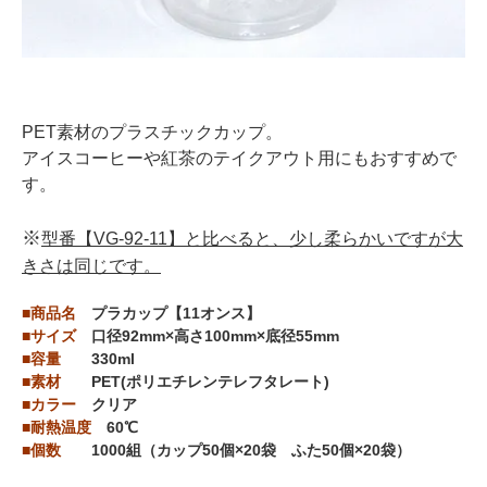
PET素材のプラスチックカップ。
アイスコーヒーや紅茶のテイクアウト用にもおすすめで
す。
※
型番【VG-92-11】と比べると、少し柔らかいですが大
きさは同じです。
■商品名
プラカップ【11オンス】
■サイズ
口径92mm×高さ100mm×底径55mm
■容量
330ml
■素材
PET(ポリエチレンテレフタレート)
■カラー
クリア
■耐熱温度
60℃
■個数
1000組（カップ50個×20袋 ふた50個×20袋）