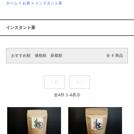
ホーム
>
お茶
>
インスタント茶
インスタント茶
おすすめ順
価格順
新着順
全
4
商品
< 前
次 >
全
4
件
1
-
4
表示