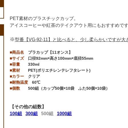
PET素材のプラスチックカップ。
アイスコーヒーや紅茶のテイクアウト用にもおすすめで
※
型番【VG-92-11】と比べると、少し柔らかいですが
■商品名
プラカップ【11オンス】
■サイズ
口径92mm×高さ100mm×底径55mm
■容量
330ml
■素材
PET(ポリエチレンテレフタレート)
■カラー
クリア
■耐熱温度
60℃
■個数
500組（カップ50個×10袋 ふた50個×10袋）
【その他の組数】
100組
300組
500組
1000組