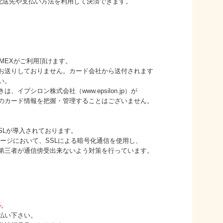
た配送先や支払い方法を利用して決済できます。
B/AMEXがご利用頂けます。
りしておりません。カード会社から送付されます
い。
シロン株式会社（www.epsilon.jp）が
ード情報を把握・管理することはございません。
が導入されております。
において、SSLによる暗号化通信を使用し、
者が通信傍受出来ないよう対策を行っています。
料
。
払い下さい。