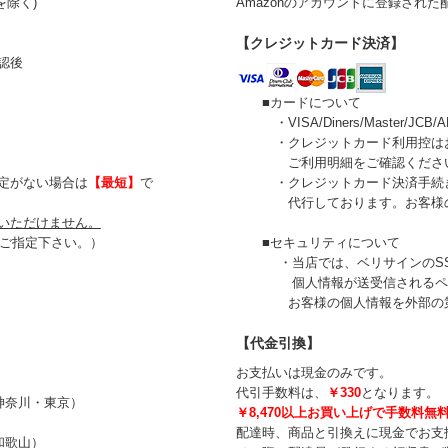
を除く)
Amazonのアカウントに登録され
【クレジットカード決済】
認後
■カードについて
・VISA/Diners/Master/JC
・クレジットカード利用控はお送
ご利用明細をご確認くださ
がない場合は
【最短】
で
・クレジットカード決済手続きは、イプ
代行しております。お客様のカ
いただけません。
ご指定下さい。）
■セキュリティについて
・当店では、ベリサインのSSL
個人情報が送受信されるページ
お客様の個人情報を外部の第三
【代金引換】
お支払いは現金のみです。
代引手数料は、
￥330
となります。
奈川・東京）
￥8,470以上お買い上げで手数料無
配達時、商品と引換えに現金でお支
歌山）