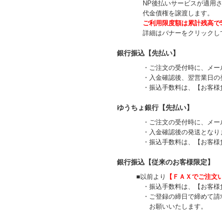
NP後払いサービスが適用され
代金債権を譲渡します。
ご利用限度額は累計残高で5
詳細はバナーをクリックして
銀行振込【先払い】
・ご注文の受付時に、メールに
・入金確認後、翌営業日の発
・振込手数料は、【お客様負
ゆうちょ銀行【先払い】
・ご注文の受付時に、メールに
・入金確認後の発送となり
・振込手数料は、【お客様負
銀行振込【従来のお客様限定】
■以前より
【ＦＡＸでご注文
・振込手数料は、【お客様負
・ご登録の締日で締めて請求書を
お願いいたします。