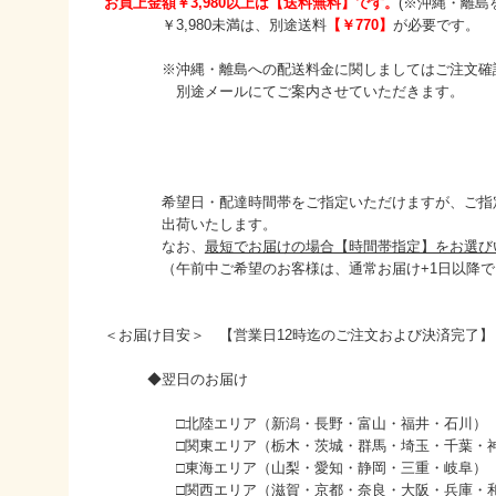
お買上金額￥3,980以上は【送料無料】です。
(※沖縄・離島
￥3,980未満は、別途送料
【￥770】
が必要です。
※沖縄・離島への配送料金に関しましてはご注文確
別途メールにてご案内させていただきます。
希望日・配達時間帯をご指定いただけますが、ご指定
出荷いたします。
なお、
最短でお届けの場合【時間帯指定】をお選び
（午前中ご希望のお客様は、通常お届け+1日以降で
＜お届け目安＞ 【営業日12時迄のご注文および決済完了】
◆翌日のお届け
□北陸エリア（新潟・長野・富山・福井・石川）
□関東エリア（栃木・茨城・群馬・埼玉・千葉・神
□東海エリア（山梨・愛知・静岡・三重・岐阜）
□関西エリア（滋賀・京都・奈良・大阪・兵庫・和