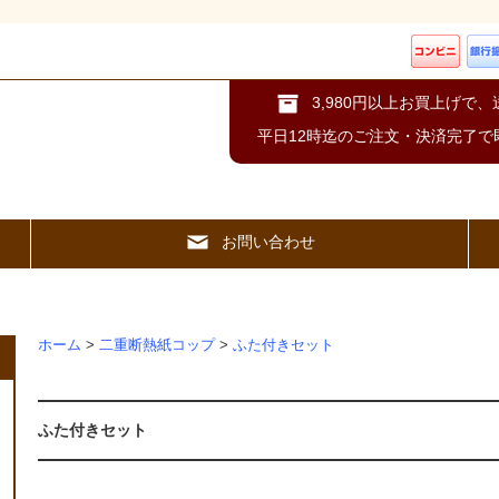
3,980円以上お買上げで
平日12時迄のご注文・決済完了で
お問い合わせ
ホーム
>
二重断熱紙コップ
>
ふた付きセット
ふた付きセット