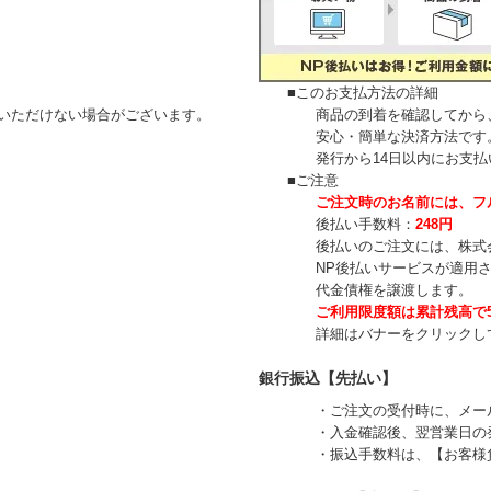
■このお支払方法の詳細
ただけない場合がございます。
商品の到着を確認してから、「
安心・簡単な決済方法です。請
発行から14日以内にお支払い
■ご注意
ご注文時のお名前には、フ
後払い手数料：
248円
後払いのご注文には、
株式
NP後払いサービスが適用され
代金債権を譲渡します。
ご利用限度額は累計残高で5
詳細はバナーをクリックして
銀行振込【先払い】
・ご注文の受付時に、メールに
・入金確認後、翌営業日の発
・振込手数料は、【お客様負