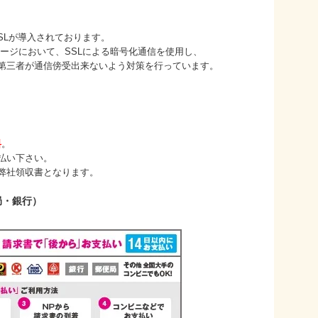
が導入されております。
において、SSLによる暗号化通信を使用し、
者が通信傍受出来ないよう対策を行っています。
料
。
払い下さい。
弊社領収書となります。
局・銀行）