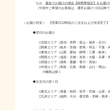
なお、
最短でお届けの場合【時間帯指定】をお選び
（午前中ご希望のお客様は、通常お届け+1日以降で
＜お届け目安＞ 【営業日12時迄のご注文および決済完了】
◆翌日のお届け
□北陸エリア（新潟・長野・富山・福井・石川）
□関東エリア（栃木・茨城・群馬・埼玉・千葉・神
□東海エリア（山梨・愛知・静岡・三重・岐阜）
□関西エリア（滋賀・京都・奈良・大阪・兵庫・和
□四国エリア（徳島・愛媛・香川・高知）
□中国エリア（鳥取・広島・島根・山口・岡山）
※離島は除く
◆注文日の翌々日
□東北エリア（青森・秋田・岩手・宮城・山形・福
□九州エリア（福岡・大分・鹿児島・宮崎・熊本・