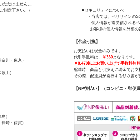
いただけません。
ご指定下さい。）
■セキュリティについて
・当店では、ベリサインのSSL
個人情報が送受信されるページ
お客様の個人情報を外部の第三
【代金引換】
お支払いは現金のみです。
代引手数料は、
￥330
となります。
奈川・東京）
￥8,470以上お買い上げで手数料無
配達時、商品と引換えに現金でお支
歌山）
その際、配達員が発行する領収書が
【NP後払い】（コンビニ・郵便
島）
長崎・佐賀）