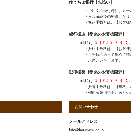
ゆうちょ銀行【先払い】
・ご注文の受付時に、メールに
・入金確認後の発送となり
・振込手数料は、【お客様負
銀行振込【従来のお客様限定】
■以前より
【ＦＡＸでご注文
・振込手数料は、【お客様負
・ご登録の締日で締めて請求書を
お願いいたします。
郵便振替【従来のお客様限定】
■以前より
【ＦＡＸでご注文
・振替手数料は、【無料】と
・郵便振替用紙をお送りいたしま
お問い合わせ
メールアドレス
info@hougyokuen.jp