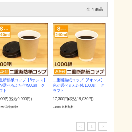
全
4
商品
重断熱紙コップ【8オンス】
二重断熱紙コップ【8オンス】
が選べるふた付/500組 ク
色が選べるふた付/1000組 ク
フト
ラフト
000円(税込9,900円)
17,300円(税込19,030円)
0ml 送料無料!!
240ml 送料無料!!
<
1
>