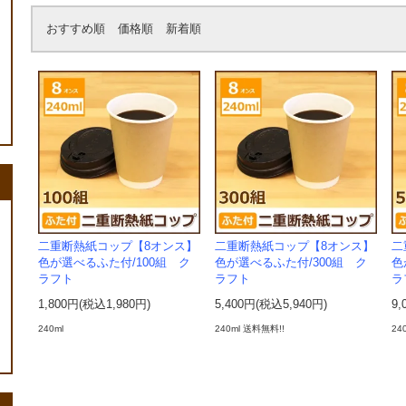
おすすめ順
価格順
新着順
二重断熱紙コップ【8オンス】
二重断熱紙コップ【8オンス】
二
色が選べるふた付/100組 ク
色が選べるふた付/300組 ク
色
ラフト
ラフト
ラ
1,800円(税込1,980円)
5,400円(税込5,940円)
9,
240ml
240ml 送料無料!!
24