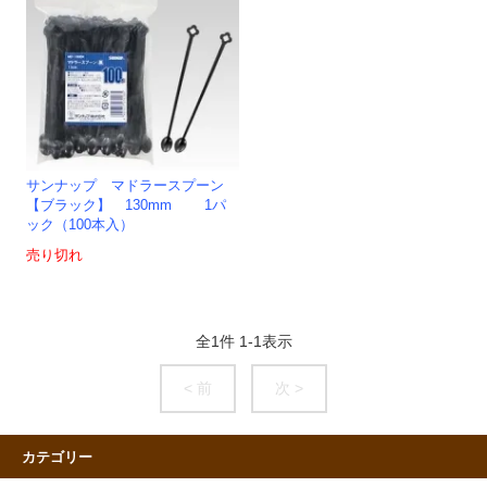
サンナップ マドラースプーン
【ブラック】 130mm 1パ
ック（100本入）
売り切れ
全
1
件
1
-
1
表示
< 前
次 >
カテゴリー