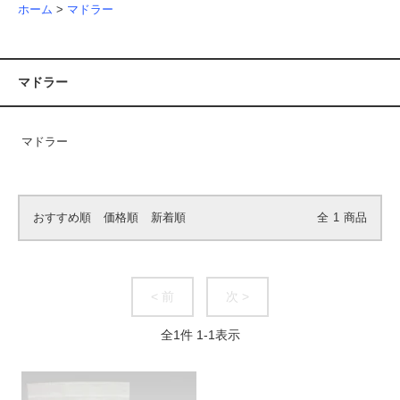
ホーム
>
マドラー
マドラー
マドラー
おすすめ順
価格順
新着順
全
1
商品
< 前
次 >
全
1
件
1
-
1
表示