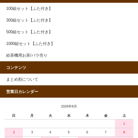
100組セット【ふた付き】
300組セット【ふた付き】
500組セット【ふた付き】
1000組セット【ふた付き】
給茶機用お茶/バラ売り
コンテンツ
まとめ割について
営業日カレンダー
2026年8月
日
月
火
水
木
金
土
1
2
3
4
5
6
7
8