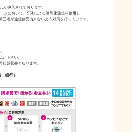
が導入されております。
において、SSLによる暗号化通信を使用し、
者が通信傍受出来ないよう対策を行っています。
料
。
払い下さい。
弊社領収書となります。
局・銀行）