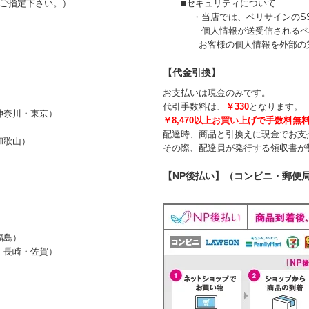
ご指定下さい。）
■セキュリティについて
・当店では、ベリサインのSSL
個人情報が送受信されるページ
お客様の個人情報を外部の第三
【代金引換】
お支払いは現金のみです。
代引手数料は、
￥330
となります。
奈川・東京）
￥8,470以上お買い上げで手数料無
配達時、商品と引換えに現金でお支
歌山）
その際、配達員が発行する領収書が
【NP後払い】（コンビニ・郵便
島）
長崎・佐賀）