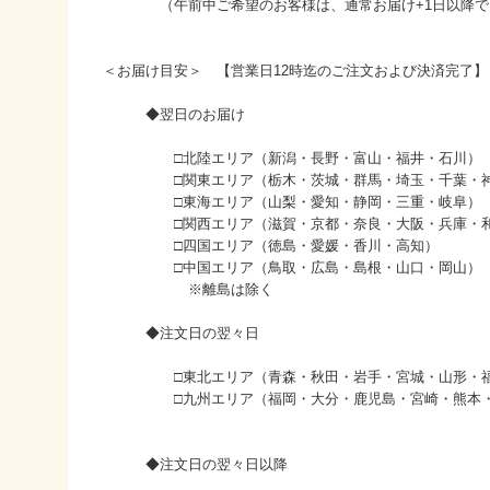
（午前中ご希望のお客様は、通常お届け+1日以降で
＜お届け目安＞ 【営業日12時迄のご注文および決済完了】
◆翌日のお届け
□北陸エリア（新潟・長野・富山・福井・石川）
□関東エリア（栃木・茨城・群馬・埼玉・千葉・神
□東海エリア（山梨・愛知・静岡・三重・岐阜）
□関西エリア（滋賀・京都・奈良・大阪・兵庫・和
□四国エリア（徳島・愛媛・香川・高知）
□中国エリア（鳥取・広島・島根・山口・岡山）
※離島は除く
◆注文日の翌々日
□東北エリア（青森・秋田・岩手・宮城・山形・福
□九州エリア（福岡・大分・鹿児島・宮崎・熊本・
◆注文日の翌々日以降