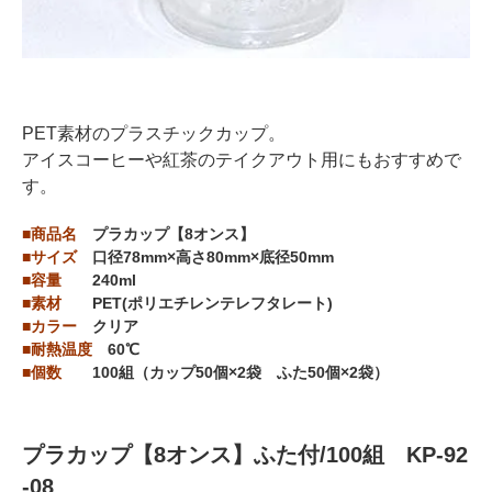
PET素材のプラスチックカップ。
アイスコーヒーや紅茶のテイクアウト用にもおすすめで
す。
■商品名
プラカップ【8オンス】
■サイズ
口径78mm×高さ80mm×底径50mm
■容量
240ml
■素材
PET(ポリエチレンテレフタレート)
■カラー
クリア
■耐熱温度
60℃
■個数
100組（カップ50個×2袋 ふた50個×2袋）
プラカップ【8オンス】ふた付/100組 KP-92
-08