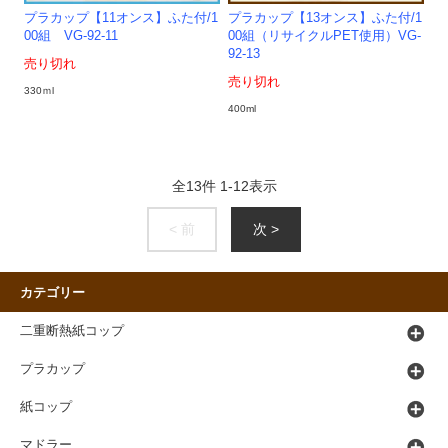
プラカップ【11オンス】ふた付/1
プラカップ【13オンス】ふた付/1
00組 VG-92-11
00組（リサイクルPET使用）VG-
92-13
売り切れ
売り切れ
330ｍl
400ml
全
13
件
1
-
12
表示
< 前
次 >
カテゴリー
二重断熱紙コップ
プラカップ
紙コップ
マドラー