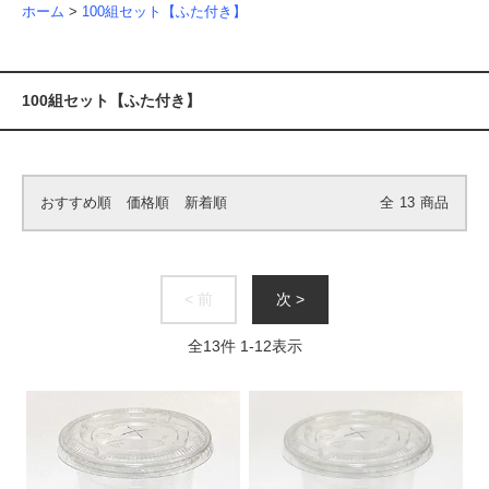
ホーム
>
100組セット【ふた付き】
100組セット【ふた付き】
おすすめ順
価格順
新着順
全
13
商品
< 前
次 >
全
13
件
1
-
12
表示